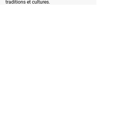
traditions et cultures.
Les conseils dispensés ne se 
substituent pas à un traitement médical 
en cours.