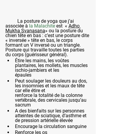
La posture de yoga que j’ai 
associée à 
la Malachite
 est  « 
Adho 
Mukha Svanasana
» ou la posture du 
chien tête en bas : c’est une posture dite 
« inversée » tête en bas, le corps 
formant un V inversé ou un triangle. 
Posture qui travaille toutes les parties 
du corps (guérisseur général).
Étire les mains, les voûtes 
plantaires, les mollets, les muscles 
ischio-jambiers et les 
épaules
Peut soulager les douleurs au dos, 
les insomnies et les maux de tête 
car elle étire et 
renforce la totalité de la colonne 
vertébrale, des cervicales jusqu’au 
sacrum
A des bienfaits sur les personnes 
atteintes de sciatique, d’asthme et 
de pression artérielle élevée
Encourage la circulation sanguine
Renforce les os