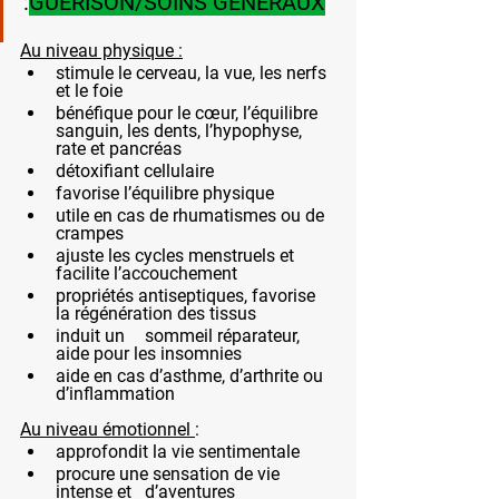
:
GUÉRISON/SOINS GENERAUX
Au niveau physique :
stimule le cerveau, la vue, les nerfs 
et le foie
bénéfique pour le cœur, l’équilibre 
sanguin, les dents, l’hypophyse, 
rate et pancréas  	
détoxifiant cellulaire
favorise l’équilibre physique
utile en cas de rhumatismes ou de 
crampes
ajuste les cycles menstruels et 
facilite l’accouchement
propriétés antiseptiques, favorise 
la régénération des tissus
induit un 	sommeil réparateur, 
aide pour les insomnies
aide en cas d’asthme, d’arthrite ou 
d’inflammation
Au niveau émotionnel 
:
approfondit la vie sentimentale
procure une sensation de vie 
intense et 	d’aventures